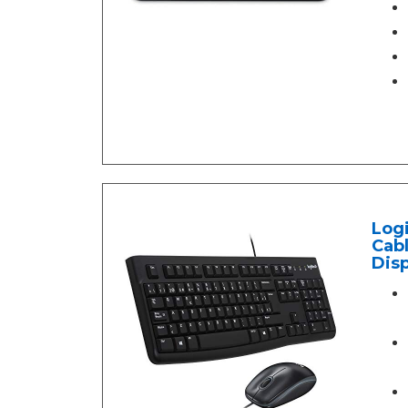
Log
Cabl
Dis