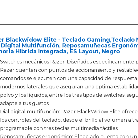
er Blackwidow Elite - Teclado Gaming,Teclado
 Digital Multifunción, Reposamuñecas Ergonómi
ria Híbrida Integrada, ES Layout, Negro
Switches mecánicos Razer: Diseñados específicamente pa
Razer cuentan con puntos de accionamiento y restablec
comandos se ejecuten con una capacidad de respuesta r
modernos laterales que aseguran una optima estabilida
polvo y los líquidos, entre los tres tipos de switches, 
adapte a tus gustos
Dial digital multifunción: Razer BlackWidow Elite ofrec
los controles del teclado, desde el brillo al volumen a tr
programable con tres teclas multimedia táctiles
Reposamuñecas ergonómico: El teclado cuenta con u