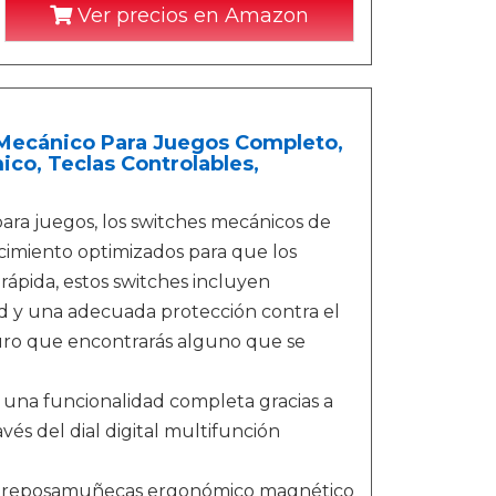
Ver precios en Amazon
 Mecánico Para Juegos Completo,
co, Teclas Controlables,
ra juegos, los switches mecánicos de
imiento optimizados para que los
ápida, estos switches incluyen
d y una adecuada protección contra el
seguro que encontrarás alguno que se
e una funcionalidad completa gracias a
avés del dial digital multifunción
n reposamuñecas ergonómico magnético