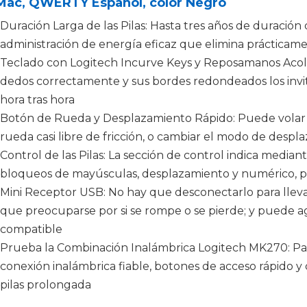
Mac, QWERTY Español, color Negro
Duración Larga de las Pilas: Hasta tres años de duración d
administración de energía eficaz que elimina prácticam
Teclado con Logitech Incurve Keys y Reposamanos Acolc
dedos correctamente y sus bordes redondeados los invita
hora tras hora
Botón de Rueda y Desplazamiento Rápido: Puede volar
rueda casi libre de fricción, o cambiar el modo de despla
Control de las Pilas: La sección de control indica mediante
bloqueos de mayúsculas, desplazamiento y numérico, p
Mini Receptor USB: No hay que desconectarlo para llevar 
que preocuparse por si se rompe o se pierde; y puede ag
compatible
Prueba la Combinación Inalámbrica Logitech MK270: Pa
conexión inalámbrica fiable, botones de acceso rápido y
pilas prolongada