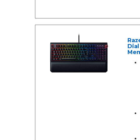
Raz
Dial
Memo