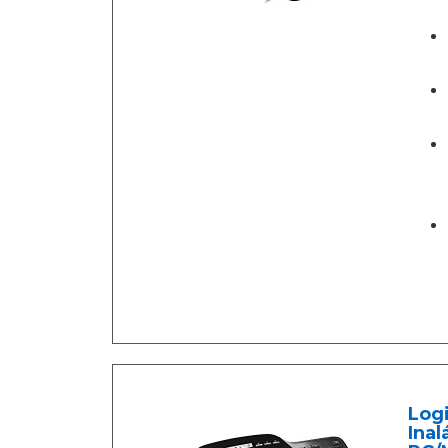
Log
Inal