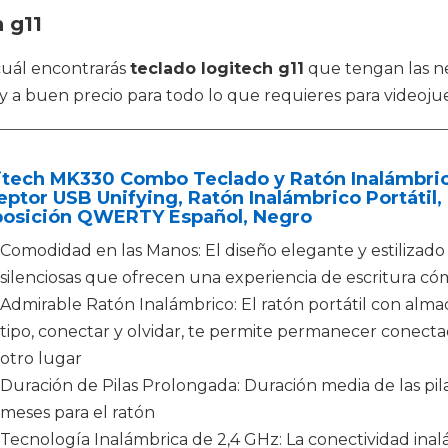
 g11
 cuál encontrarás
teclado logitech g11
que tengan las ne
 y a buen precio para todo lo que requieres para videoju
itech MK330 Combo Teclado y Ratón Inalámbri
ptor USB Unifying, Ratón Inalámbrico Portátil, 
posición QWERTY Español, Negro
Comodidad en las Manos: El diseño elegante y estilizado
silenciosas que ofrecen una experiencia de escritura c
Admirable Ratón Inalámbrico: El ratón portátil con alm
tipo, conectar y olvidar, te permite permanecer conectad
otro lugar
Duración de Pilas Prolongada: Duración media de las pila
meses para el ratón
Tecnología Inalámbrica de 2,4 GHz: La conectividad inal