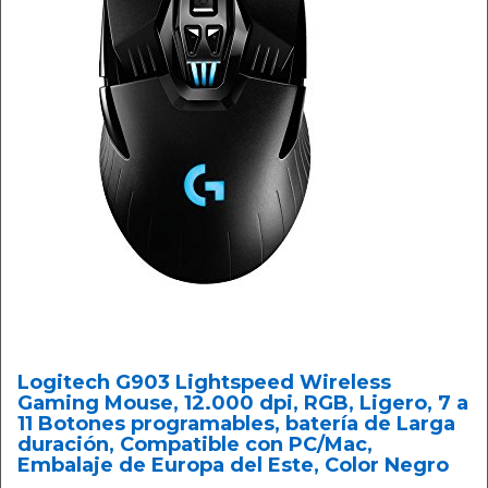
Logitech G903 Lightspeed Wireless
Gaming Mouse, 12.000 dpi, RGB, Ligero, 7 a
11 Botones programables, batería de Larga
duración, Compatible con PC/Mac,
Embalaje de Europa del Este, Color Negro