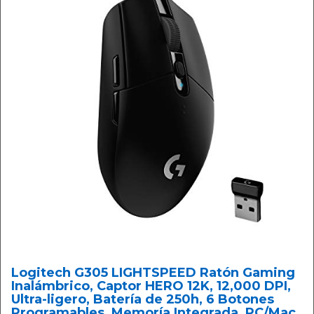
Logitech G305 LIGHTSPEED Ratón Gaming
Inalámbrico, Captor HERO 12K, 12,000 DPI,
Ultra-ligero, Batería de 250h, 6 Botones
Programables, Memoría Integrada, PC/Mac