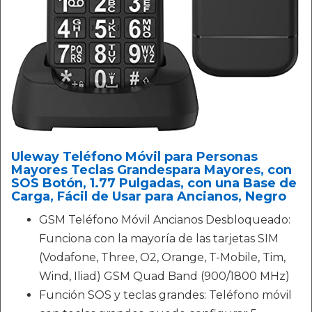
Uleway Teléfono Móvil para Personas
Mayores Teclas Grandespara Mayores, con
SOS Botón, 1.77 Pulgadas, con una Base de
Carga, Fácil de Usar para Ancianos, Negro
GSM Teléfono Móvil Ancianos Desbloqueado:
Funciona con la mayoría de las tarjetas SIM
(Vodafone, Three, O2, Orange, T-Mobile, Tim,
Wind, Iliad) GSM Quad Band (900/1800 MHz)
Función SOS y teclas grandes: Teléfono móvil