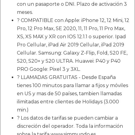
con un pasaporte o DNI. Plazo de activación 3
meses.
? COMPATIBLE con Apple: iPhone 12, 12 Mini, 12
Pro, 12 Pro Max, SE 2020, 11, 11 Pro, 11 Pro Max,
XS, XS MAX y XR con IOS 12.1.1 o superior. Ipad
Pro Cellular, iPad Air 2019 Cellular, iPad 2019
Cellular. Samsung: Galaxy Z-Flip, Fold, S20 FE,
S20, S20+ y S20 ULTRA. Huawei: P40 y P40
PRO Google: Pixel 3 y 3XL.
? LLAMADAS GRATUITAS - Desde España
tienes 100 minutos para llamar a fijos y móviles
en US y mas de 50 países, tambien llamadas
ilimitadas entre clientes de Holidays (3.000
min.)
? Los datos de tarifas se pueden cambiar a
discreción del operador. Toda la información
sobre la tarifa www.simmundo.es