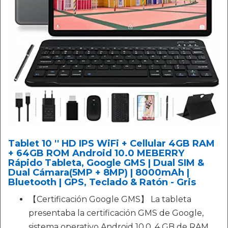
Tablet 10 '' HD IPS WiFi + Cellular 4GB RAM
+ 64GB ROM Android 10.0 MEBERRY
Rápido Tableta, Google GMS | Dual SIM &
Dual Cámara(5MP + 8MP) | 8000mAh |
Bluetooth | GPS, Teclado & Ratón - Gris
【Certificación Google GMS】 La tableta
presentaba la certificación GMS de Google,
sistema operativo Android 10.0, 4 GB de RAM