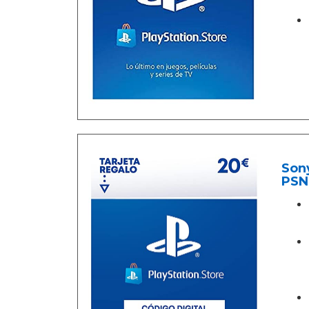
Sony
PSN