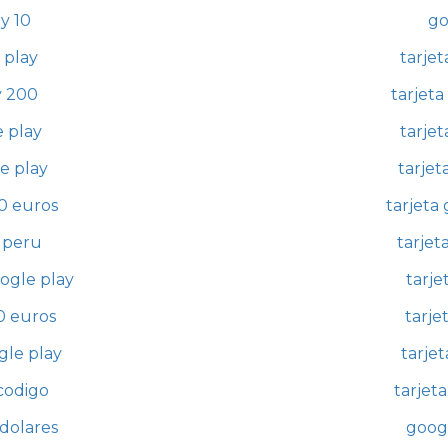
y 10
go
 play
tarjet
y 200
tarjeta
e play
tarjet
e play
tarjet
20 euros
tarjeta
y peru
tarjet
oogle play
tarje
0 euros
tarje
gle play
tarje
 codigo
tarjet
 dolares
googl