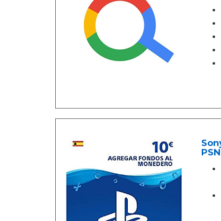
Sony
PSN