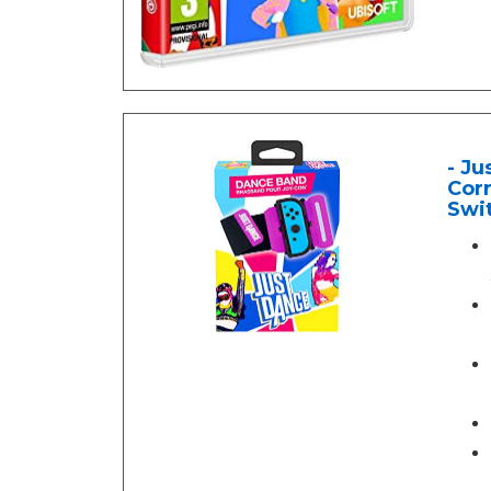
- Ju
Corr
Swi