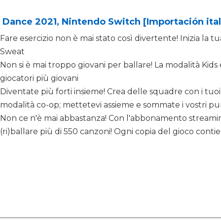
 Dance 2021, Nintendo Switch [Importación ital
Fare esercizio non è mai stato così divertente! Inizia la 
Sweat
Non si è mai troppo giovani per ballare! La modalità Kids 
giocatori più giovani
Diventate più forti insieme! Crea delle squadre con i tuoi 
modalità co-op; mettetevi assieme e sommate i vostri pu
Non ce n'è mai abbastanza! Con l'abbonamento streamin
(ri)ballare più di 550 canzoni! Ogni copia del gioco cont