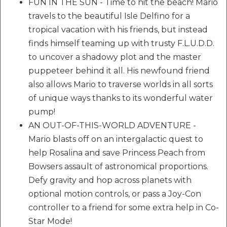
FUN IN THE SUN - Time to hit the beach! Mario
travels to the beautiful Isle Delfino for a
tropical vacation with his friends, but instead
finds himself teaming up with trusty F.L.U.D.D.
to uncover a shadowy plot and the master
puppeteer behind it all. His newfound friend
also allows Mario to traverse worlds in all sorts
of unique ways thanks to its wonderful water
pump!
AN OUT-OF-THIS-WORLD ADVENTURE -
Mario blasts off on an intergalactic quest to
help Rosalina and save Princess Peach from
Bowsers assault of astronomical proportions.
Defy gravity and hop across planets with
optional motion controls, or pass a Joy-Con
controller to a friend for some extra help in Co-
Star Mode!