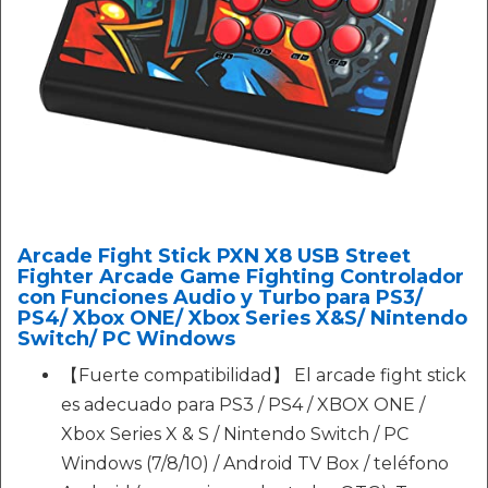
Arcade Fight Stick PXN X8 USB Street
Fighter Arcade Game Fighting Controlador
con Funciones Audio y Turbo para PS3/
PS4/ Xbox ONE/ Xbox Series X&S/ Nintendo
Switch/ PC Windows
【Fuerte compatibilidad】 El arcade fight stick
es adecuado para PS3 / PS4 / XBOX ONE /
Xbox Series X & S / Nintendo Switch / PC
Windows (7/8/10) / Android TV Box / teléfono