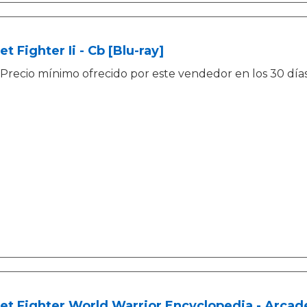
et Fighter Ii - Cb [Blu-ray]
Precio mínimo ofrecido por este vendedor en los 30 días 
et Fighter World Warrior Encyclopedia - Arcad