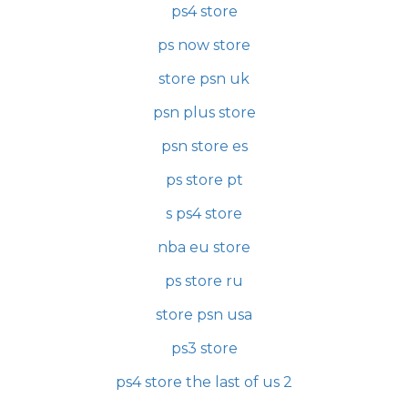
ps4 store
ps now store
store psn uk
psn plus store
psn store es
ps store pt
s ps4 store
nba eu store
ps store ru
store psn usa
ps3 store
ps4 store the last of us 2