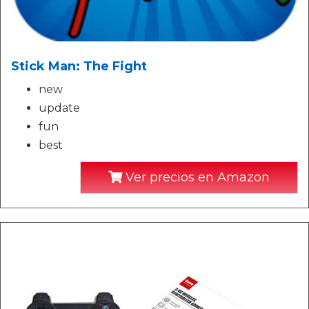
Stick Man: The Fight
new
update
fun
best
Ver precios en Amazon