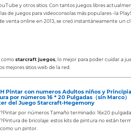
YouTube y otros sitios. Con tantos juegos libres actualm
las de juegos para videoconsolas más populares -la PlayS
s de venta online en 2013, se creó instantáneamente un c
os como
starcraft juegos
, lo mejor para poder cuidar a ju
s mejores sitios web de la red.
 Pintar con numeros Adultos niños y Principia
ura por números 16 * 20 Pulgadas（sin Marco） 
ter del Juego Starcraft-Hegemony
?Pintar por números Tamaño terminado: 16x20 pulgada
?Pintura de bricolaje: estos kits de pintura no están term
como un pintor.