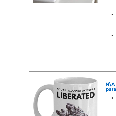
N\A 
para