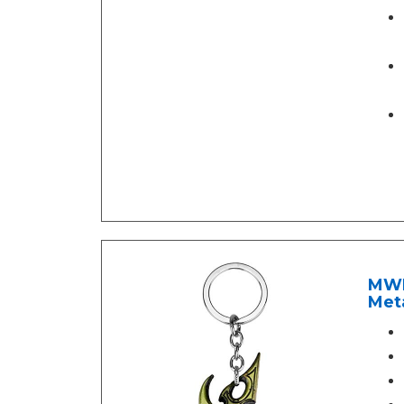
MWBL
Meta