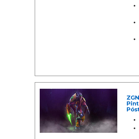
ZGNH
Pint
Póst