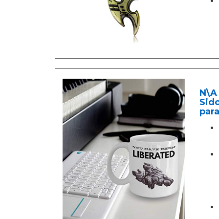
N\A 
Sido
para