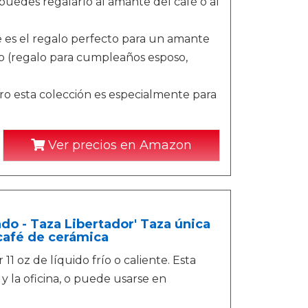
e puedes regalarlo al amante del café o al
e es el regalo perfecto para un amante
mo (regalo para cumpleaños esposo,
o esta colección es especialmente para
Ver precios en Amazon
ado - Taza Libertador' Taza única
 café de cerámica
11 oz de líquido frío o caliente. Esta
y la oficina, o puede usarse en