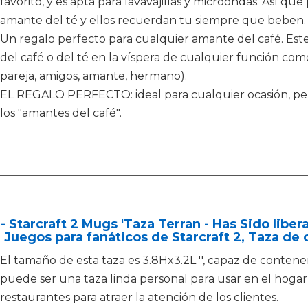
favorito, y es apta para lavavajillas y microondas. Así qu
amante del té y ellos recuerdan tu siempre que beben.
Un regalo perfecto para cualquier amante del café. Est
del café o del té en la víspera de cualquier función co
pareja, amigos, amante, hermano).
EL REGALO PERFECTO: ideal para cualquier ocasión, per
los "amantes del café".
- Starcraft 2 Mugs 'Taza Terran - Has Sido liber
 Juegos para fanáticos de Starcraft 2, Taza de
El tamaño de esta taza es 3.8Hx3.2L '', capaz de contener 
puede ser una taza linda personal para usar en el hogar 
restaurantes para atraer la atención de los clientes.