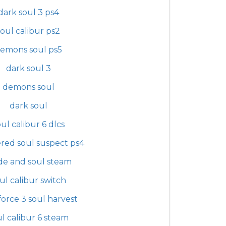
dark soul 3 ps4
soul calibur ps2
emons soul ps5
dark soul 3
demons soul
dark soul
ul calibur 6 dlcs
ed soul suspect ps4
de and soul steam
ul calibur switch
force 3 soul harvest
l calibur 6 steam