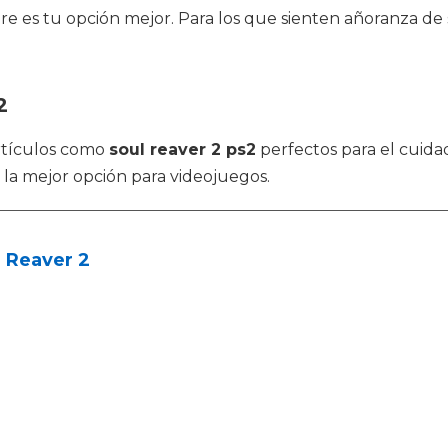
ture es tu opción mejor. Para los que sienten añoranza d
2
rtículos como
soul reaver 2 ps2
perfectos para el cuida
 la mejor opción para videojuegos.
 Reaver 2