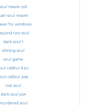
soul reaver ps1
kain soul reaver
aver for windows
eyond two soul
dark soul 1
shining soul
soul game
oul calibur 6 pc
soul calibur psp
lost soul
dark soul ps4
murdered soul