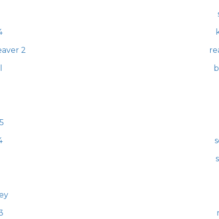
4
eaver 2
re
l
b
5
4
s
key
3