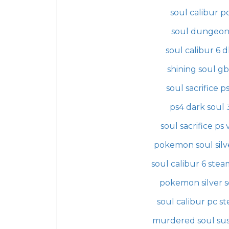
soul calibur p
soul dungeo
soul calibur 6 d
shining soul g
soul sacrifice p
ps4 dark soul 
soul sacrifice ps 
pokemon soul silv
soul calibur 6 ste
pokemon silver s
soul calibur pc s
murdered soul su