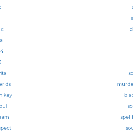
c
n
lc
d
ba
s4
3
vita
so
er ds
murder
am key
bla
oul
so
team
spell
spect
sou