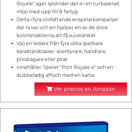
Royale" äger sjöstrider del 4 i en turbaserad
miljö med upp till 8 fartyg
Delta i fyra omfattande enspelarkampanjer
där ni var och en hjälper en av de stora
kolonimakterna att få suveränitet
Välj en ledare från fyra olika spelbara
karaktärsklasser: äventyrare, handlare,
privatägare eller pirat
Innehåller: Spelet "Port Royale 4" och en
dubbelsidig affisch med en karta
Ver precios en Amazon