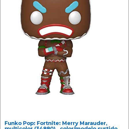
Funko Pop: Fortnite: Merry Marauder,
multicolor (34880) , color/modelo surtido