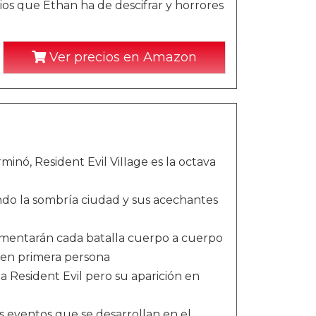
ios que Ethan ha de descifrar y horrores
Ver precios en Amazon
inó, Resident Evil ViIIage es la octava
ndo la sombría ciudad y sus acechantes
imentarán cada batalla cuerpo a cuerpo
a en primera persona
a Resident Evil pero su aparición en
s eventos que se desarrollan en el