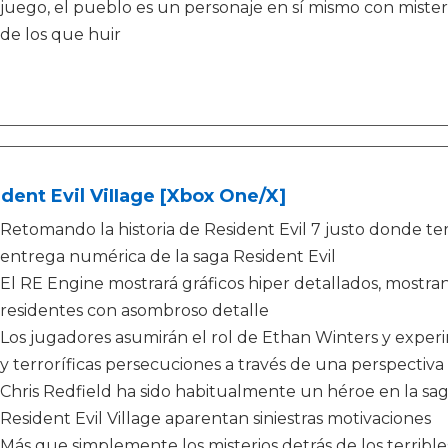
juego, el pueblo es un personaje en sí mismo con mister
de los que huir
dent Evil ViIIage [Xbox One/X]
Retomando la historia de Resident Evil 7 justo donde term
entrega numérica de la saga Resident Evil
El RE Engine mostrará gráficos hiper detallados, mostra
residentes con asombroso detalle
Los jugadores asumirán el rol de Ethan Winters y exper
y terroríficas persecuciones a través de una perspectiv
Chris Redfield ha sido habitualmente un héroe en la sag
Resident Evil Village aparentan siniestras motivaciones
Más que simplemente los misterios detrás de los terrible