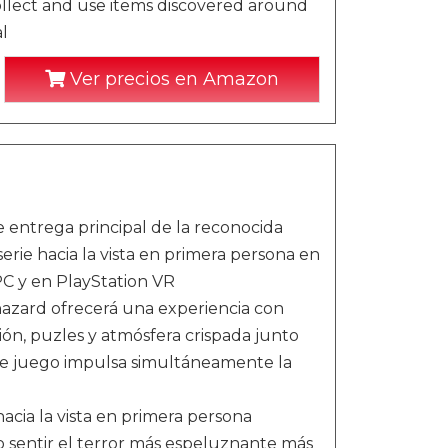
ollect and use items discovered around
l
Ver precios en Amazon
e entrega principal de la reconocida
erie hacia la vista en primera persona en
C y en PlayStation VR
iohazard ofrecerá una experiencia con
ión, puzles y atmósfera crispada junto
 de juego impulsa simultáneamente la
 hacia la vista en primera persona
o sentir el terror más espeluznante más