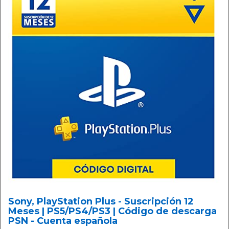
Sony, PlayStation Plus - Suscripción 12
Meses | PS5/PS4/PS3 | Código de descarga
PSN - Cuenta española