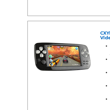
CXYP
Vid