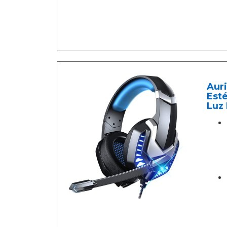
Aur
Est
Luz