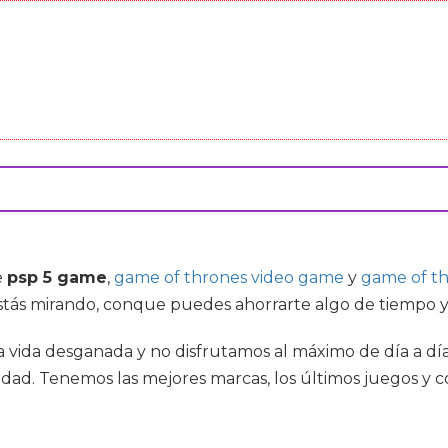
e
psp 5 game
,
game of thrones video game
y
game of t
tás mirando, conque puedes ahorrarte algo de tiempo y d
una vida desganada y no disfrutamos al máximo de día a 
lidad. Tenemos las mejores marcas, los últimos juegos y