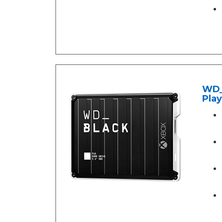
WD_
Play