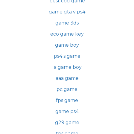
best cod game
game gta v ps4
game 3ds
eco game key
game boy
ps4 s game
la game boy
aaa game
pc game
fps game
game ps4
g29 game
tps game