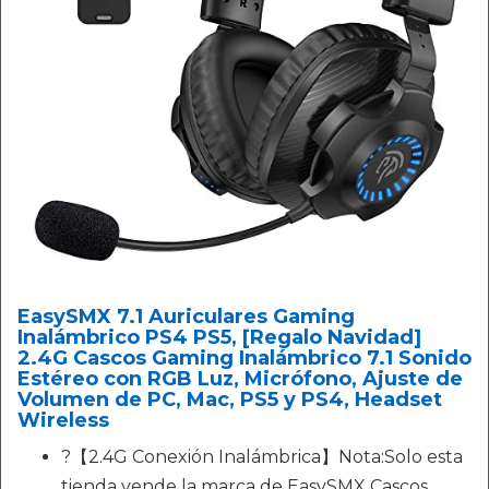
EasySMX 7.1 Auriculares Gaming
Inalámbrico PS4 PS5, [Regalo Navidad]
2.4G Cascos Gaming Inalámbrico 7.1 Sonido
Estéreo con RGB Luz, Micrófono, Ajuste de
Volumen de PC, Mac, PS5 y PS4, Headset
Wireless
?【2.4G Conexión Inalámbrica】Nota:Solo esta
tienda vende la marca de EasySMX Cascos