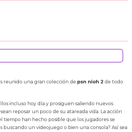
os reunido una gran colección de
psn nioh 2
de todo
os incluso hoy día y prosiguen saliendo nuevos
sean reposar un poco de su atareada vida. La acción
 el tiempo han hecho posible que los jugadores se
tás buscando un videojuego o bien una consola? Así sea