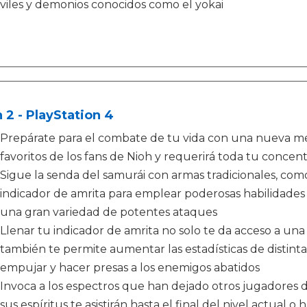
viles y demonios conocidos como el yokai
 2 - PlayStation 4
Prepárate para el combate de tu vida con una nueva m
favoritos de los fans de Nioh y requerirá toda tu concent
Sigue la senda del samurái con armas tradicionales, com
indicador de amrita para emplear poderosas habilidades 
una gran variedad de potentes ataques
Llenar tu indicador de amrita no solo te da acceso a un
también te permite aumentar las estadísticas de distint
empujar y hacer presas a los enemigos abatidos
Invoca a los espectros que han dejado otros jugadores 
sus espíritus te asistirán hasta el final del nivel actual 