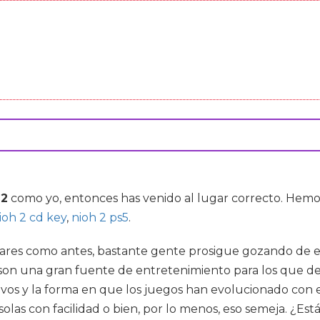
 2
como yo, entonces has venido al lugar correcto. Hem
ioh 2 cd key
,
nioh 2 ps5
.
es como antes, bastante gente prosigue gozando de ell
 son una gran fuente de entretenimiento para los que de
ctivos y la forma en que los juegos han evolucionado con
olas con facilidad o bien, por lo menos, eso semeja. ¿Es