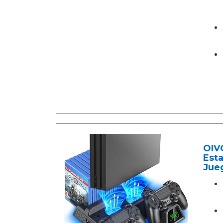
OIVO
Est
Jue