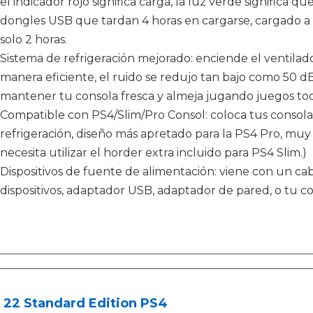
el indicador rojo significa carga, la luz verde significa qu
dongles USB que tardan 4 horas en cargarse, cargado a
solo 2 horas.
Sistema de refrigeración mejorado: enciende el ventilado
manera eficiente, el ruido se redujo tan bajo como 50 dB,
mantener tu consola fresca y almeja jugando juegos todo
Compatible con PS4/Slim/Pro Consol: coloca tus consolas
refrigeración, diseño más apretado para la PS4 Pro, muy 
necesita utilizar el horder extra incluido para PS4 Slim.)
Dispositivos de fuente de alimentación: viene con un ca
dispositivos, adaptador USB, adaptador de pared, o tu co
 22 Standard Edition PS4