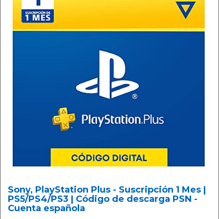
Sony, PlayStation Plus - Suscripción 1 Mes |
PS5/PS4/PS3 | Código de descarga PSN -
Cuenta española