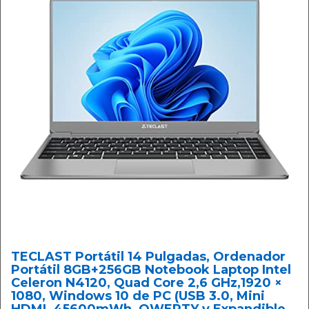
TECLAST Portátil 14 Pulgadas, Ordenador
Portátil 8GB+256GB Notebook Laptop Intel
Celeron N4120, Quad Core 2,6 GHz,1920 ×
1080, Windows 10 de PC (USB 3.0, Mini