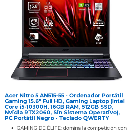
Acer Nitro 5 AN515-55 - Ordenador Portátil
Gaming 15.6" Full HD, Gaming Laptop (Intel
Core i5-10300H, 16GB RAM, 512GB SSD,
Nvidia RTX2060, Sin Sistema Operativo),
PC Portátil Negro - Teclado QWERTY
GAMING DE ÉLITE: domina la competición con