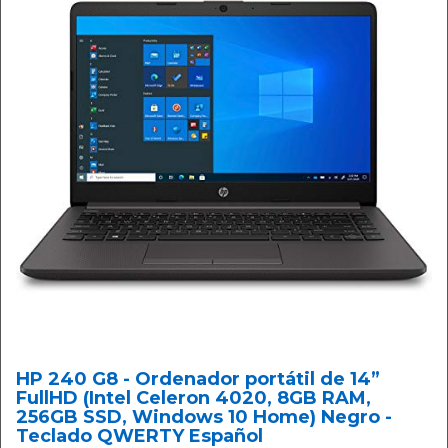
HP 240 G8 - Ordenador portátil de 14”
FullHD (Intel Celeron 4020, 8GB RAM,
256GB SSD, Windows 10 Home) Negro -
Teclado QWERTY Español