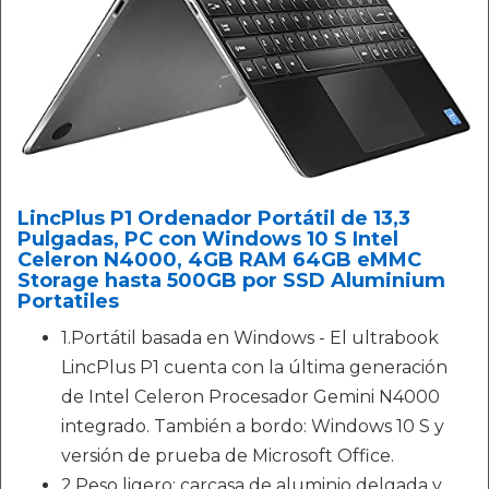
LincPlus P1 Ordenador Portátil de 13,3
Pulgadas, PC con Windows 10 S Intel
Celeron N4000, 4GB RAM 64GB eMMC
Storage hasta 500GB por SSD Aluminium
Portatiles
1.Portátil basada en Windows - El ultrabook
LincPlus P1 cuenta con la última generación
de Intel Celeron Procesador Gemini N4000
integrado. También a bordo: Windows 10 S y
versión de prueba de Microsoft Office.
2.Peso ligero: carcasa de aluminio delgada y