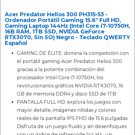
Acer Predator Helios 300 PH315-53 -
Ordenador Portátil Gaming 15.6" Full HD,
Gaming Laptop 144Hz (Intel Core i7-10750H,
16B RAM, 1TB SSD, NVIDIA GeForce
RTX3070, Sin SO) Negro - Teclado QWERTY
Español
GAMING DE ÉLITE: domina la competición con
el portátil gaming Acer Predator Helios 300
gracias a la potente combinación del
procesador Intel Core i7-10750H, los
revolucionarios gráficos NVIDIA RTX3070, 16
GB de memoria DDR4 y disco SSD de 1TB
PANTALLA FULL HD: explora los juegos con
mayor detalle, imágenes nítidas y colores
reales de la pantalla IPS FHD de 15.6 pulgadas.
Disfruta de un juego fluido y sin desenfoques
con un índice de refrescode 144 Hz , un