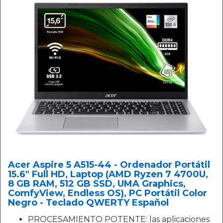
Acer Aspire 5 A515-44 - Ordenador Portátil
15.6" Full HD, Laptop (AMD Ryzen 7 4700U,
8 GB RAM, 512 GB SSD, UMA Graphics,
ComfyView, Endless OS), PC Portátil Color
Negro - Teclado QWERTY Español
PROCESAMIENTO POTENTE: las aplicaciones