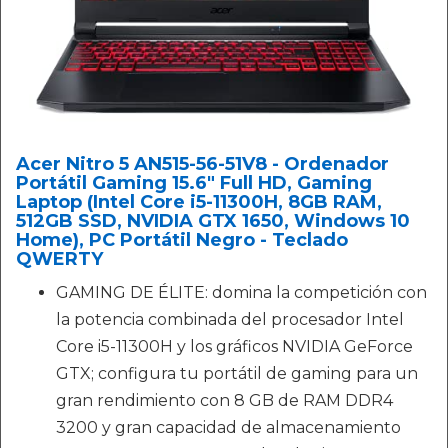
Acer Nitro 5 AN515-56-51V8 - Ordenador
Portátil Gaming 15.6" Full HD, Gaming
Laptop (Intel Core i5-11300H, 8GB RAM,
512GB SSD, NVIDIA GTX 1650, Windows 10
Home), PC Portátil Negro - Teclado
QWERTY
GAMING DE ÉLITE: domina la competición con
la potencia combinada del procesador Intel
Core i5-11300H y los gráficos NVIDIA GeForce
GTX; configura tu portátil de gaming para un
gran rendimiento con 8 GB de RAM DDR4
3200 y gran capacidad de almacenamiento