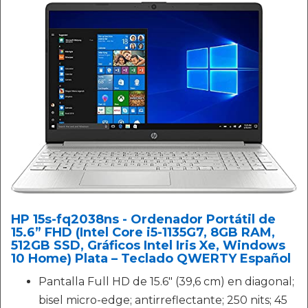
HP 15s-fq2038ns - Ordenador Portátil de
15.6” FHD (Intel Core i5-1135G7, 8GB RAM,
512GB SSD, Gráficos Intel Iris Xe, Windows
10 Home) Plata – Teclado QWERTY Español
Pantalla Full HD de 15.6" (39,6 cm) en diagonal;
bisel micro-edge; antirreflectante; 250 nits; 45