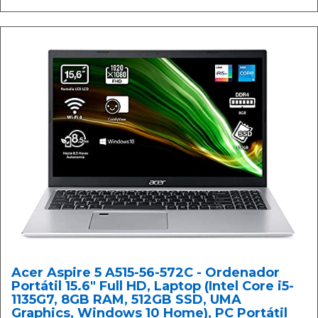
Acer Aspire 5 A515-56-572C - Ordenador
Portátil 15.6" Full HD, Laptop (Intel Core i5-
1135G7, 8GB RAM, 512GB SSD, UMA
Graphics, Windows 10 Home), PC Portátil