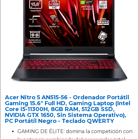
Acer Nitro 5 AN515-56 - Ordenador Portátil
Gaming 15.6" Full HD, Gaming Laptop (Intel
Core i5-11300H, 8GB RAM, 512GB SSD,
NVIDIA GTX 1650, Sin Sistema Operativo),
PC Portátil Negro - Teclado QWERTY
GAMING DE ÉLITE: domina la competición con