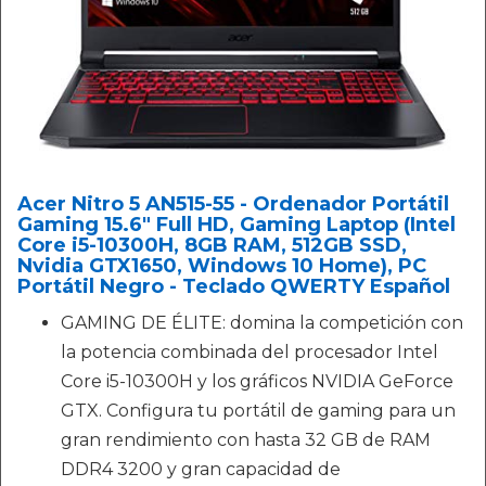
Acer Nitro 5 AN515-55 - Ordenador Portátil
Gaming 15.6" Full HD, Gaming Laptop (Intel
Core i5-10300H, 8GB RAM, 512GB SSD,
Nvidia GTX1650, Windows 10 Home), PC
Portátil Negro - Teclado QWERTY Español
GAMING DE ÉLITE: domina la competición con
la potencia combinada del procesador Intel
Core i5-10300H y los gráficos NVIDIA GeForce
GTX. Configura tu portátil de gaming para un
gran rendimiento con hasta 32 GB de RAM
DDR4 3200 y gran capacidad de