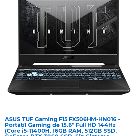
ASUS TUF Gaming F15 FX506HM-HN016 -
Portátil Gaming de 15.6" Full HD 144Hz
(Core i5-11400H, 16GB RAM, 512GB SSD,