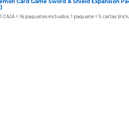
emon Card Game Sword & Shield Expansion Pack
)
1 CAJA = 16 paquetes incluidos. 1 paquete = 5 cartas (inclu