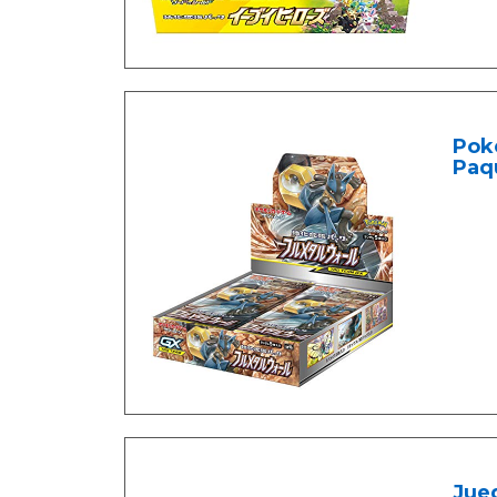
Pok
Paqu
Jueg