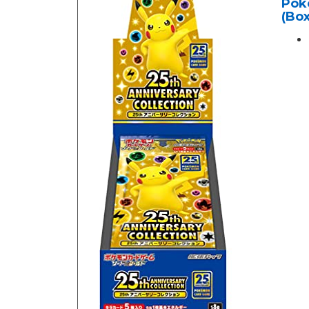
Pok
(Box