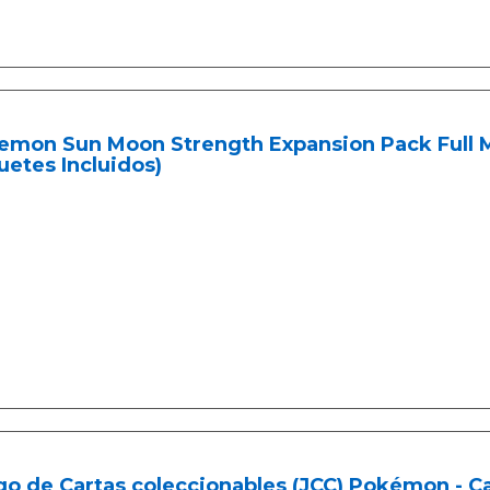
emon Sun Moon Strength Expansion Pack Full Me
etes Incluidos)
o de Cartas coleccionables (JCC) Pokémon - Ca