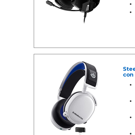
Stee
con 