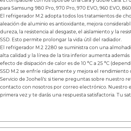
es compatible con los tipos de una cara y doble cara. El 
para Samsung 980 Pro, 970 Pro, 970 EVO, 960 EVO, 860 
El refrigerador M.2 adopta todos los tratamientos de cho
aleación de aluminio es antioxidante, mejora considerable
dureza, la resistencia al desgaste, el aislamiento y la resi
SSD. Esto permite prolongar la vida útil del radiador.
El refrigerador M.2 2280 se suministra con una almohadi
alta calidad y la línea de la tira inferior aumenta además l
efecto de disipación de calor es de 10 °C a 25 °C (depen
SSD M.2 se enfríe rápidamente y mejora el rendimiento 
Servicio de Jooheli's: si tiene preguntas sobre nuestro 
contacto con nosotros por correo electrónico. Nuestro 
primera vez y te darás una respuesta satisfactoria. Tu sat