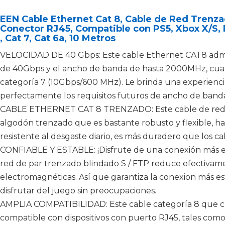
EEN Cable Ethernet Cat 8, Cable de Red Tren
Conector RJ45, Compatible con PS5, Xbox X/S, 
 Cat 7, Cat 6a, 10 Metros
VELOCIDAD DE 40 Gbps: Este cable Ethernet CAT8 admit
de 40Gbps y el ancho de banda de hasta 2000MHz, cuat
categoría 7 (10Gbps/600 MHz). Le brinda una experienci
perfectamente los requisitos futuros de ancho de banda
CABLE ETHERNET CAT 8 TRENZADO: Este cable de red Ca
algodón trenzado que es bastante robusto y flexible, ha
resistente al desgaste diario, es más duradero que los c
CONFIABLE Y ESTABLE: ¡Disfrute de una conexión más est
red de par trenzado blindado S / FTP reduce efectivamen
electromagnéticas. Así que garantiza la conexion más e
disfrutar del juego sin preocupaciones.
AMPLIA COMPATIBILIDAD: Este cable categoría 8 que c
compatible con dispositivos con puerto RJ45, tales com