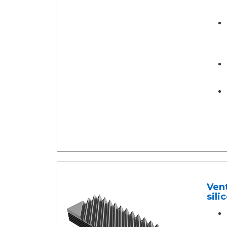
Vent
sili