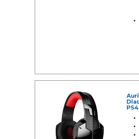
Aur
Diad
PS4,