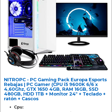
NITROPC - PC Gaming Pack Europa Esports
Rebajas | PC Gamer (CPU i5 9600K 6/6 x
4,60Ghz, GTX 1650 4GB, RAM 16GB, SSD
480GB, HDD 1TB + Monitor 24" + Teclado +
ratón + Cascos
Cpu: