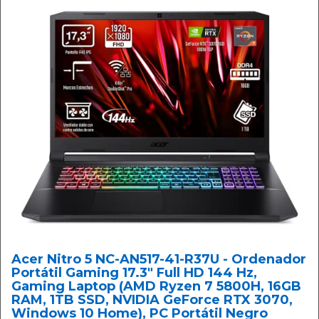
Acer Nitro 5 NC-AN517-41-R37U - Ordenador
Portátil Gaming 17.3" Full HD 144 Hz,
Gaming Laptop (AMD Ryzen 7 5800H, 16GB
RAM, 1TB SSD, NVIDIA GeForce RTX 3070,
Windows 10 Home), PC Portátil Negro