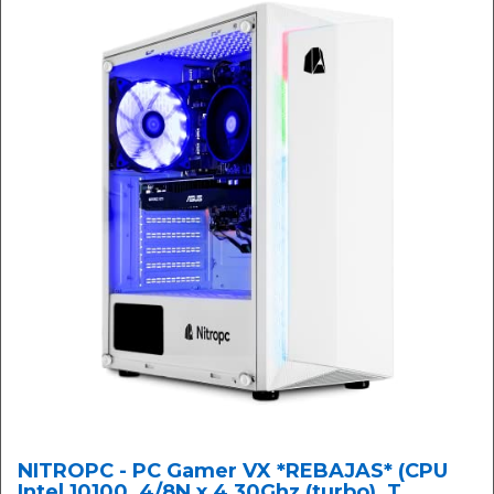
NITROPC - PC Gamer VX *REBAJAS* (CPU
Intel 10100, 4/8N x 4,30Ghz (turbo), T.