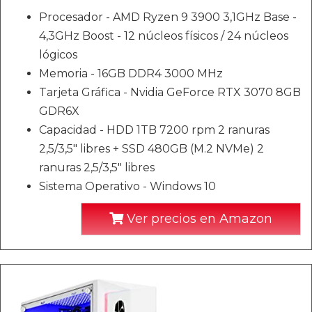
Procesador - AMD Ryzen 9 3900 3,1GHz Base -
4,3GHz Boost - 12 núcleos físicos / 24 núcleos
lógicos
Memoria - 16GB DDR4 3000 MHz
Tarjeta Gráfica - Nvidia GeForce RTX 3070 8GB
GDR6X
Capacidad - HDD 1TB 7200 rpm 2 ranuras
2,5/3,5" libres + SSD 480GB (M.2 NVMe) 2
ranuras 2,5/3,5" libres
Sistema Operativo - Windows 10
Ver precios en Amazon