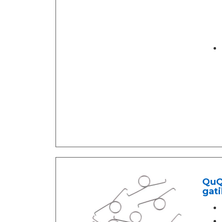
QuQi
gati