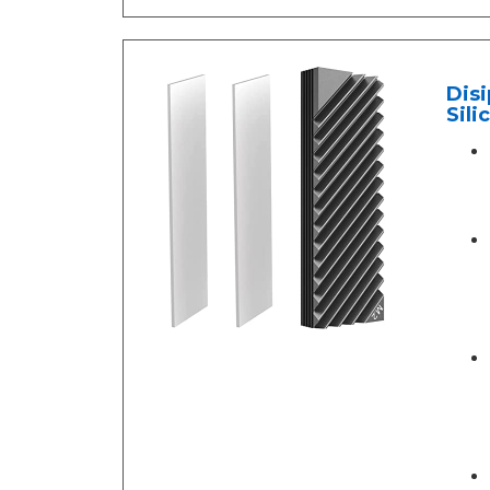
Disi
Sili