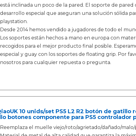
está inclinada un poco de la pared. El soporte de pared d
desarrollo especial que aseguran una solución sólida para 
playstation.
Desde 2014 hemos vendido a jugadores de todo el mundo
Los soportes están hechos a mano en europa con materi
recogidos para el mejor producto final posible. Esperam
especial y guay con los soportes de floating grip. Por f
nosotros para cualquier repuesta o pregunta.
aoUK 10 unids/set PS5 L2 R2 botón de gatillo 
llo botones componente para PS5 controlador 
Reemplaza el muelle viejo/roto/agrietado/dañado/malo/p
Material de metal de alta calidad que garantiza la máxim