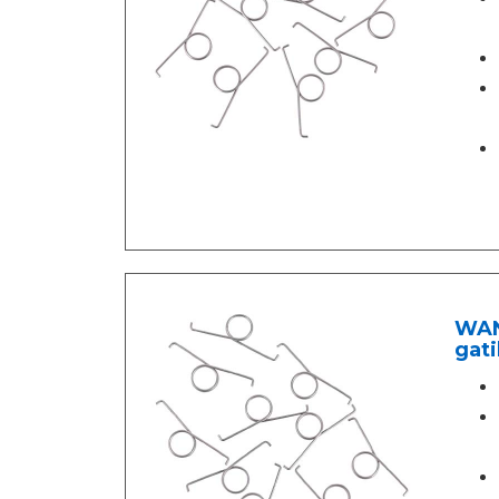
WANM
gati