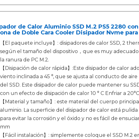
pador de Calor Aluminio SSD M.2 PS5 2280 con
cona de Doble Cara Cooler Disipador Nvme para
【El paquete incluye】: disipadores de calor SSD, 2 ther
según el tamaño del dispositivo，que es muy adecuado pa
la ranura de PC M.2.
【Disipación de calor rápida】:Este disipador de calor ad
viento inclinada a 45 °, que se ajusta al conducto de aire
del SSD. Este disipador de calor puede mantener su S
con un efecto de disipación de calor 10 ° C Enfriar a 20
【Material y tamaño】: este material del cuerpo principa
aluminio. La superficie del disipador de calor está pul
para evitar la corrosión y el óxido y no es fácil de ensu
mm
【Fácil instalación】: simplemente coloque el SSD M.2 en 