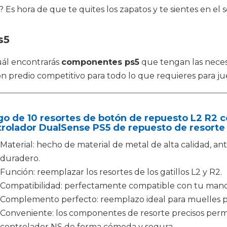
 Es hora de que te quites los zapatos y te sientes en el
s5
cuál encontrarás
componentes ps5
que tengan las nece
con predio competitivo para todo lo que requieres para ju
o de 10 resortes de botón de repuesto L2 R2 co
rolador DualSense PS5 de repuesto de resorte
Material: hecho de material de metal de alta calidad, ant
duradero.
Función: reemplazar los resortes de los gatillos L2 y R2.
Compatibilidad: perfectamente compatible con tu mand
Complemento perfecto: reemplazo ideal para muelles p
Conveniente: los componentes de resorte precisos perm
controlador NS de forma cómoda y segura.