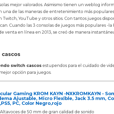
olas mejor valorados. Asimismo tienen un weblog infor
 son una de las maneras de entretenimiento más populare
n Twitch, YouTube y otros sitios. Con tantos juegos disp
ican. Cuando las 3 consolas de juegos más populares -la 
s de venta en línea en 2013, se creó de manera instantán
h cascos
endo switch cascos
estupendos para el cuidado de vide
a mejor opción para juegos.
icular Gaming KROM KAYN -NXKROMKAYN - Soni
ema Ajustable, Micro Flexible, Jack 3.5 mm, C
PS5, PC, Color Negro,rojo
Altavoces de 50 mm de gran calidad de sonido