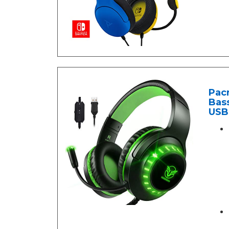
Pac
Bass
USB