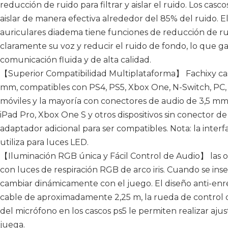
reducción de ruido para filtrar y aislar el ruido. Los c
aislar de manera efectiva alrededor del 85% del ruido. El
auriculares diadema tiene funciones de reducción de ru
claramente su voz y reducir el ruido de fondo, lo que g
comunicación fluida y de alta calidad.
【Superior Compatibilidad Multiplataforma】 Fachixy cas
mm, compatibles con PS4, PS5, Xbox One, N-Switch, PC, po
móviles y la mayoría con conectores de audio de 3,5 mm
iPad Pro, Xbox One S y otros dispositivos sin conector 
adaptador adicional para ser compatibles. Nota: la inter
utiliza para luces LED.
【Iluminación RGB única y Fácil Control de Audio】 las or
con luces de respiración RGB de arco iris. Cuando se inse
cambiar dinámicamente con el juego. El diseño anti-enred
cable de aproximadamente 2,25 m, la rueda de control d
del micrófono en los cascos ps5 le permiten realizar aju
juega.