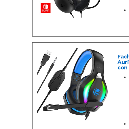
Fac
Aur
con 