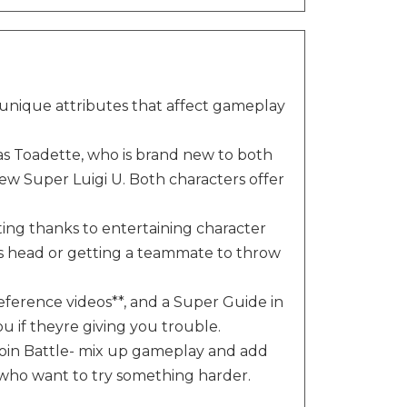
h unique attributes that affect gameplay
as Toadette, who is brand new to both
ew Super Luigi U. Both characters offer
iting thanks to entertaining character
es head or getting a teammate to throw
 reference videos**, and a Super Guide in
u if theyre giving you trouble.
Coin Battle- mix up gameplay and add
rs who want to try something harder.