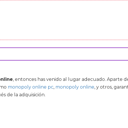
nline
, entonces has venido al lugar adecuado. Aparte d
como
monopoly online pc
,
monopoly online
, y otros, gara
s de la adquisición.