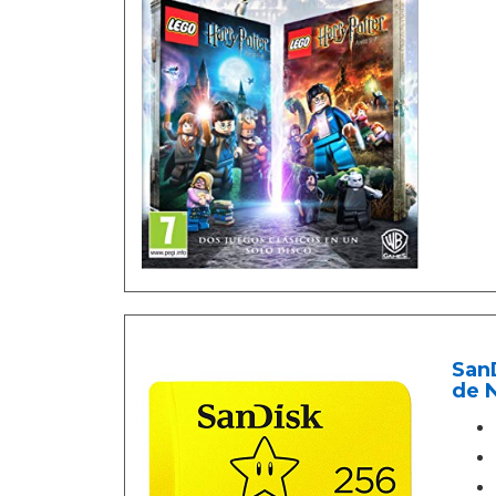
San
de 