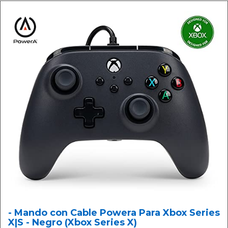
- Mando con Cable Powera Para Xbox Series
X|S - Negro (Xbox Series X)