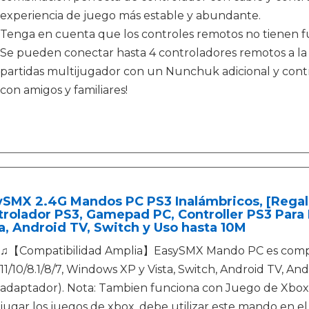
experiencia de juego más estable y abundante.
Tenga en cuenta que los controles remotos no tienen f
Se pueden conectar hasta 4 controladores remotos a la 
partidas multijugador con un Nunchuk adicional y contr
con amigos y familiares!
ySMX 2.4G Mandos PC PS3 Inalámbricos, [Regal
rolador PS3, Gamepad PC, Controller PS3 Para 
a, Android TV, Switch y Uso hasta 10M
♫【Compatibilidad Amplia】EasySMX Mando PC es compa
11/10/8.1/8/7, Windows XP y Vista, Switch, Android TV, An
adaptador). Nota: Tambien funciona con Juego de Xbox 3
jugar los juegos de xbox, debe utilizar este mando en el