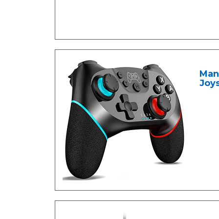
Mand
Joys