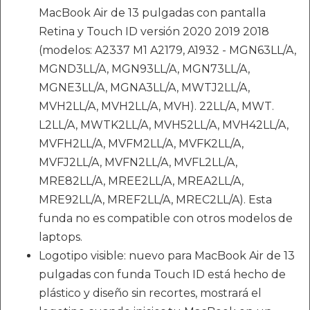
MacBook Air de 13 pulgadas con pantalla
Retina y Touch ID versión 2020 2019 2018
(modelos: A2337 M1 A2179, A1932 - MGN63LL/A,
MGND3LL/A, MGN93LL/A, MGN73LL/A,
MGNE3LL/A, MGNA3LL/A, MWTJ2LL/A,
MVH2LL/A, MVH2LL/A, MVH). 22LL/A, MWT.
L2LL/A, MWTK2LL/A, MVH52LL/A, MVH42LL/A,
MVFH2LL/A, MVFM2LL/A, MVFK2LL/A,
MVFJ2LL/A, MVFN2LL/A, MVFL2LL/A,
MRE82LL/A, MREE2LL/A, MREA2LL/A,
MRE92LL/A, MREF2LL/A, MREC2LL/A). Esta
funda no es compatible con otros modelos de
laptops.
Logotipo visible: nuevo para MacBook Air de 13
pulgadas con funda Touch ID está hecho de
plástico y diseño sin recortes, mostrará el