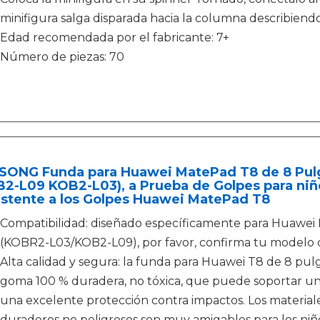
minifigura salga disparada hacia la columna describiendo
Edad recomendada por el fabricante: 7+
Número de piezas: 70
SONG Funda para Huawei MatePad T8 de 8 Pulg
2-L09 KOB2-L03), a Prueba de Golpes para niño
istente a los Golpes Huawei MatePad T8
Compatibilidad: diseñado específicamente para Huawei
(KOBR2-L03/KOB2-L09), por favor, confirma tu modelo d
Alta calidad y segura: la funda para Huawei T8 de 8 pu
goma 100 % duradera, no tóxica, que puede soportar un
una excelente protección contra impactos. Los materiale
duraderos no peligrosos son muy amigables para los niñ