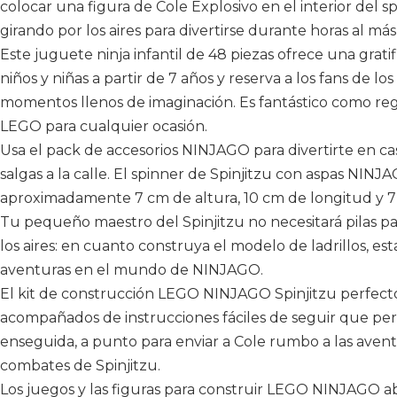
colocar una figura de Cole Explosivo en el interior del sp
girando por los aires para divertirse durante horas al má
Este juguete ninja infantil de 48 piezas ofrece una grat
niños y niñas a partir de 7 años y reserva a los fans de l
momentos llenos de imaginación. Es fantástico como r
LEGO para cualquier ocasión.
Usa el pack de accesorios NINJAGO para divertirte en c
salgas a la calle. El spinner de Spinjitzu con aspas NI
aproximadamente 7 cm de altura, 10 cm de longitud y 7
Tu pequeño maestro del Spinjitzu no necesitará pilas pa
los aires: en cuanto construya el modelo de ladrillos, es
aventuras en el mundo de NINJAGO.
El kit de construcción LEGO NINJAGO Spinjitzu perfecto 
acompañados de instrucciones fáciles de seguir que permi
enseguida, a punto para enviar a Cole rumbo a las aven
combates de Spinjitzu.
Los juegos y las figuras para construir LEGO NINJAGO 