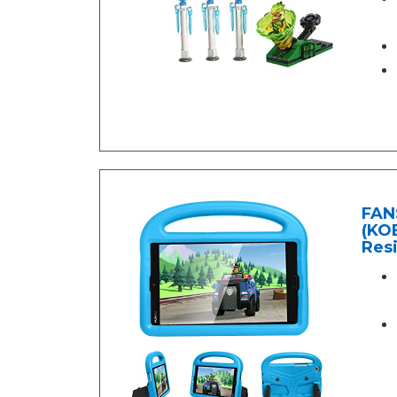
FAN
(KOB
Res