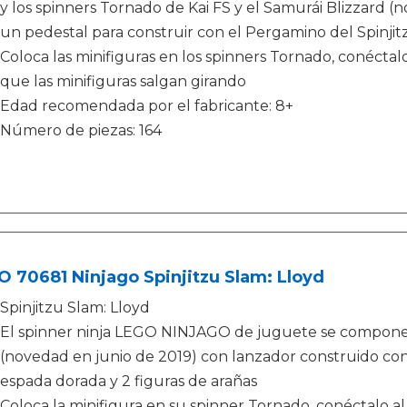
y los spinners Tornado de Kai FS y el Samurái Blizzard (
un pedestal para construir con el Pergamino del Spinjit
Coloca las minifiguras en los spinners Tornado, conéctalo
que las minifiguras salgan girando
Edad recomendada por el fabricante: 8+
Número de piezas: 164
 70681 Ninjago Spinjitzu Slam: Lloyd
Spinjitzu Slam: Lloyd
El spinner ninja LEGO NINJAGO de juguete se compone
(novedad en junio de 2019) con lanzador construido con 
espada dorada y 2 figuras de arañas
Coloca la minifigura en su spinner Tornado, conéctalo al