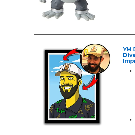
YM D
Dive
Impr