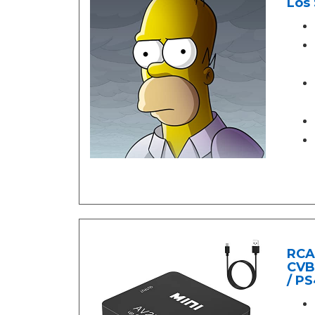
Los 
RCA
CVB
/ P