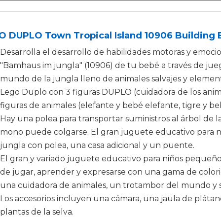
 DUPLO Town Tropical Island 10906 Building B
Desarrolla el desarrollo de habilidades motoras y emoci
"Bamhaus im jungla" (10906) de tu bebé a través de jue
mundo de la jungla lleno de animales salvajes y element
Lego Duplo con 3 figuras DUPLO (cuidadora de los anima
figuras de animales (elefante y bebé elefante, tigre y b
Hay una polea para transportar suministros al árbol de 
mono puede colgarse. El gran juguete educativo para ni
jungla con polea, una casa adicional y un puente.
El gran y variado juguete educativo para niños pequeños o
de jugar, aprender y expresarse con una gama de color
una cuidadora de animales, un trotambor del mundo y su
Los accesorios incluyen una cámara, una jaula de plátan
plantas de la selva.