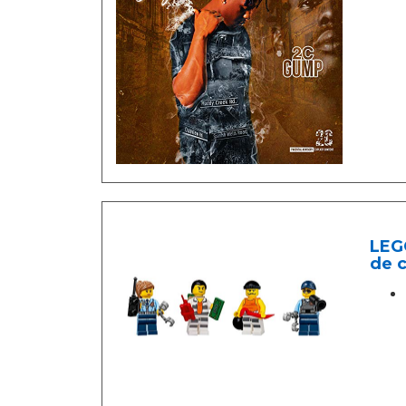
LEGO
de c