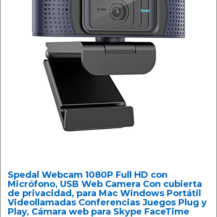
Spedal Webcam 1080P Full HD con
Micrófono, USB Web Camera Con cubierta
de privacidad, para Mac Windows Portátil
Videollamadas Conferencias Juegos Plug y
Play, Cámara web para Skype FaceTime