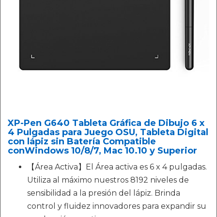
XP-Pen G640 Tableta Gráfica de Dibujo 6 x
4 Pulgadas para Juego OSU, Tableta Digital
con lápiz sin Batería Compatible
conWindows 10/8/7, Mac 10.10 y Superior
【Área Activa】El Área activa es 6 x 4 pulgadas.
Utiliza al máximo nuestros 8192 niveles de
sensibilidad a la presión del lápiz. Brinda
control y fluidez innovadores para expandir su