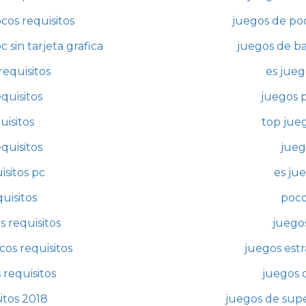
cos requisitos
juegos de poc
 sin tarjeta grafica
juegos de baj
requisitos
es jueg
quisitos
juegos p
uisitos
top jueg
quisitos
jueg
isitos pc
es ju
uisitos
poco
s requisitos
juegos
cos requisitos
juegos estr
 requisitos
juegos o
itos 2018
juegos de supe