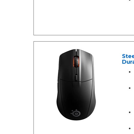
Stee
Dura