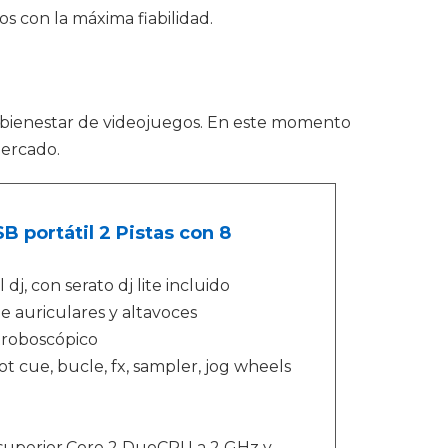
s con la máxima fiabilidad.
 bienestar de videojuegos. En este momento
mercado.
B portátil 2 Pistas con 8
dj, con serato dj lite incluido
de auriculares y altavoces
stroboscópico
ot cue, bucle, fx, sampler, jog wheels
 y superior.Core 2 DuoCPU a 2 GHz y