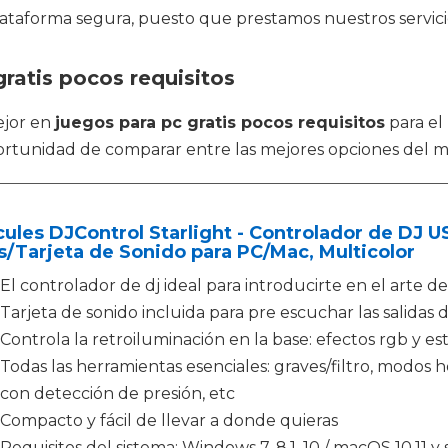
plataforma segura, puesto que prestamos nuestros servicio
ratis pocos requisitos
ejor en
juegos para pc gratis pocos requisitos
para el
portunidad de comparar entre las mejores opciones del 
ules DJControl Starlight - Controlador de DJ US
/Tarjeta de Sonido para PC/Mac, Multicolor
El controlador de dj ideal para introducirte en el arte del 
Tarjeta de sonido incluida para pre escuchar las salidas 
Controla la retroiluminación en la base: efectos rgb y e
Todas las herramientas esenciales: graves/filtro, modos h
con detección de presión, etc
Compacto y fácil de llevar a donde quieras
Requisitos del sistema: Windows 7, 8.1, 10 / macOS 10.11