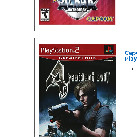
Capc
Play