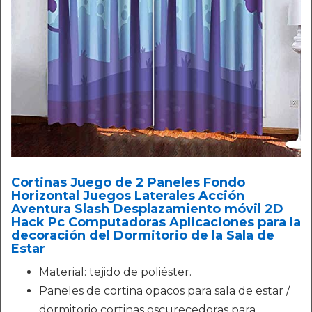
Cortinas Juego de 2 Paneles Fondo
Horizontal Juegos Laterales Acción
Aventura Slash Desplazamiento móvil 2D
Hack Pc Computadoras Aplicaciones para la
decoración del Dormitorio de la Sala de
Estar
Material: tejido de poliéster.
Paneles de cortina opacos para sala de estar /
dormitorio cortinas oscurecedoras para