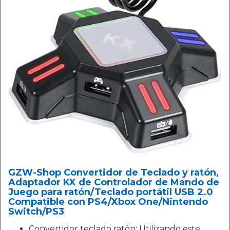
GZW-Shop Convertidor de Teclado y ratón,
Adaptador KX de Controlador de Mando de
Juego para ratón/Teclado portátil USB 2.0
Compatible con PS4/Xbox One/Nintendo
Switch/PS3
Convertidor teclado ratón: Utilizando este