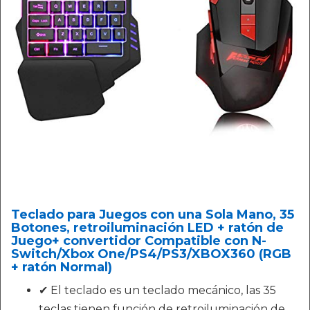
Teclado para Juegos con una Sola Mano, 35
Botones, retroiluminación LED + ratón de
Juego+ convertidor Compatible con N-
Switch/Xbox One/PS4/PS3/XBOX360 (RGB
+ ratón Normal)
✔ El teclado es un teclado mecánico, las 35
teclas tienen función de retroiluminación de