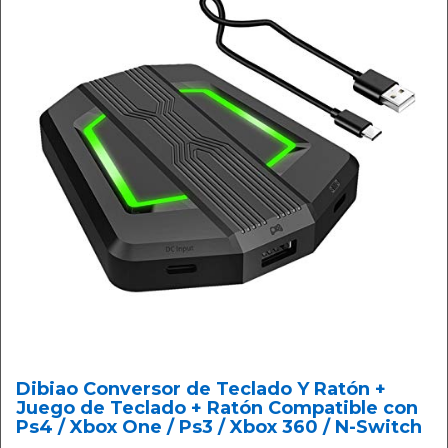
Dibiao Conversor de Teclado Y Ratón +
Juego de Teclado + Ratón Compatible con
Ps4 / Xbox One / Ps3 / Xbox 360 / N-Switch