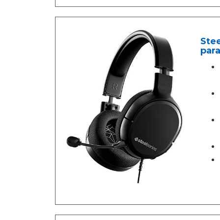
Stee
para