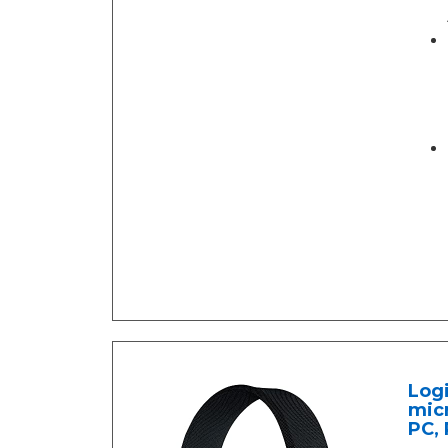
Logi
micr
PC, 