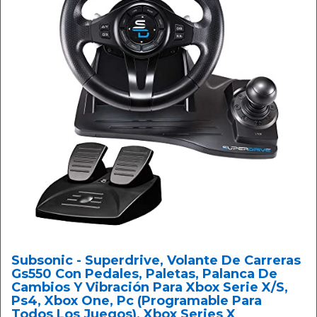
Subsonic - Superdrive, Volante De Carreras
Gs550 Con Pedales, Paletas, Palanca De
Cambios Y Vibración Para Xbox Serie X/S,
Ps4, Xbox One, Pc (Programable Para
Todos Los Juegos), Xbox Series X