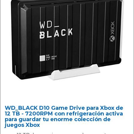
WD_BLACK D10 Game Drive para Xbox de
12 TB - 7200RPM con refrigeración activa
para guardar tu enorme colección de
juegos Xbox