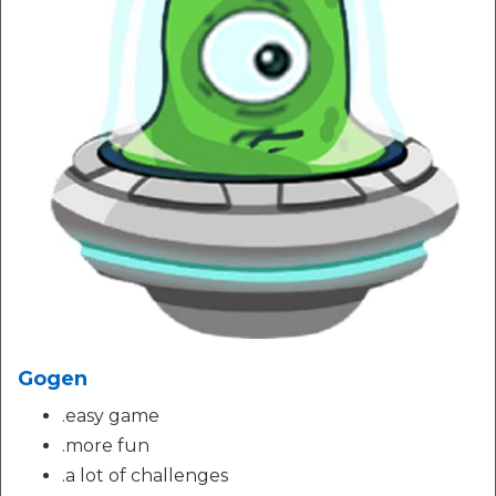
Gogen
.easy game
.more fun
.a lot of challenges